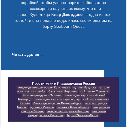
кораблей, чтобы удовлетворить любопытство
пассажиров и научить их всему, что они
знают. Художница
Клэр Джордано
— одна из тех
гостей, и она недавно поделилась своим опытом на
борту Seabourn Quest.
Читать далее
→
Проститутки и Индивидуалки России
индивидуалки для встреч Красноярск
путаны Иркутска
каталог
проституток Челяба
база путан Воронеж
сайт шлюх Тольятти
база индивидуалок Тюмень
путаны для взрослых Нижний
Новгород
путаны для взрослых Краснодар
сайт проституток в
Казани
база индивидуалок Екатеринбурга
шлюхи города в
Москве
путаны в Самаре
шлюхи в Новосибирске
сексуальные
шлюхи в Питере
анкеты проституток в Ростове
реальные
индивидуалки в Саратове
https://7k-casino-4h.top
Новости и медиа
Массажный салон