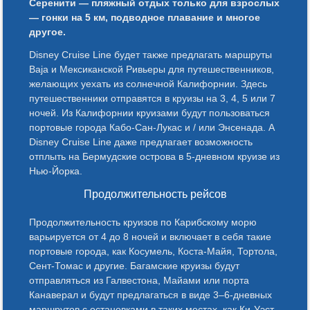
Серенити — пляжный отдых только для взрослых
— гонки на 5 км, подводное плавание и многое
другое.
Disney Cruise Line будет также предлагать маршруты
Baja и Мексиканской Ривьеры для путешественников,
желающих уехать из солнечной Калифорнии. Здесь
путешественники отправятся в круизы на 3, 4, 5 или 7
ночей. Из Калифорнии круизами будут пользоваться
портовые города Кабо-Сан-Лукас и / или Энсенада. А
Disney Cruise Line даже предлагает возможность
отплыть на Бермудские острова в 5-дневном круизе из
Нью-Йорка.
Продолжительность рейсов
Продолжительность круизов по Карибскому морю
варьируется от 4 до 8 ночей и включает в себя такие
портовые города, как Косумель, Коста-Майя, Тортола,
Сент-Томас и другие. Багамские круизы будут
отправляться из Галвестона, Майами или порта
Канаверал и будут предлагаться в виде 3–6-дневных
маршрутов с остановками в таких местах, как Ки-Уэст,